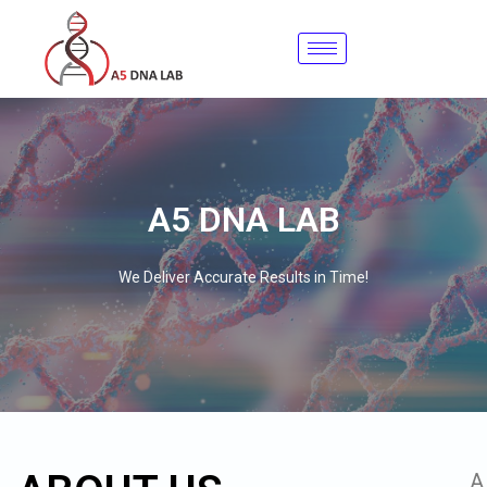
Skip
to
content
A5 DNA LAB
We Deliver Accurate Results in Time!
A